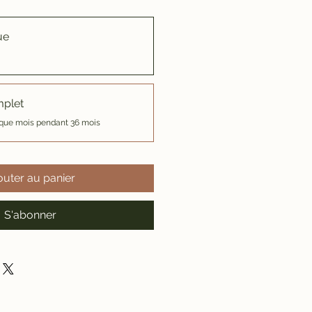
ue
mplet
que mois pendant 36 mois
outer au panier
S'abonner